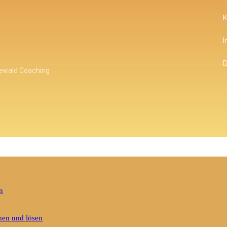
K
I
D
newald Coaching
n
nen und lösen