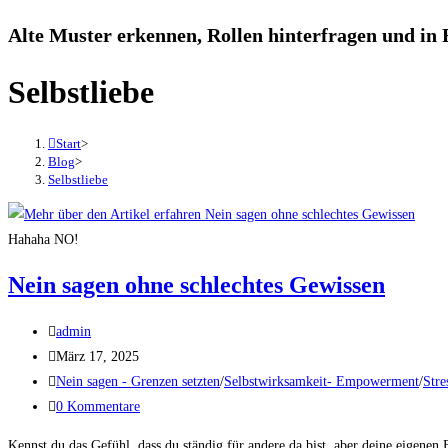
Alte Muster erkennen, Rollen hinterfragen und in
Selbstliebe
Start
>
Blog
>
Selbstliebe
Hahaha NO!
Nein sagen ohne schlechtes Gewissen
admin
März 17, 2025
Nein sagen - Grenzen setzten
/
Selbstwirksamkeit- Empowerment
/
Str
0 Kommentare
Kennst du das Gefühl, dass du ständig für andere da bist, aber deine eigenen B