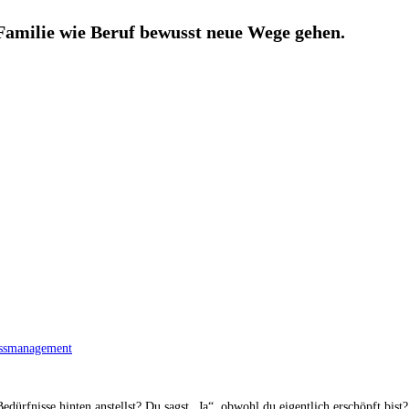
 Familie wie Beruf bewusst neue Wege gehen.
essmanagement
edürfnisse hinten anstellst? Du sagst „Ja“, obwohl du eigentlich erschöpft bist?