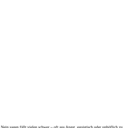
 Nein sagen fällt vielen schwer – oft aus Angst, egoistisch oder unhöflich zu